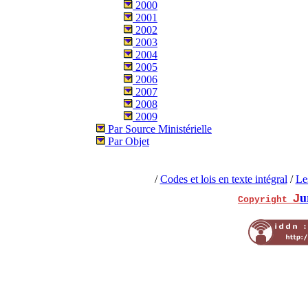
2000
2001
2002
2003
2004
2005
2006
2007
2008
2009
Par Source Ministérielle
Par Objet
/
Codes et lois en texte intégral
/
Le
u
J
Copyright