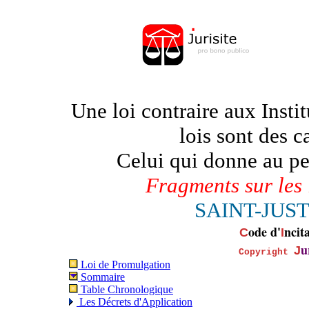
.
Une loi contraire aux Insti
lois sont des c
Celui qui donne au peu
Fragments sur les 
SAINT-JUST 
ode d'
ncit
C
I
u
J
Copyright
Loi de Promulgation
Sommaire
Table Chronologique
Les Décrets d'Application