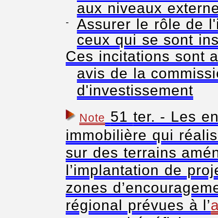
aux niveaux externe 
Assurer le rôle de l
ceux qui se sont ins
Ces incitations sont 
avis de la commissi
d'investissement
51
ter. - Les e
Note
immobilière qui réali
sur des terrains amé
l’implantation de proj
zones d’encourageme
régional prévues à l’