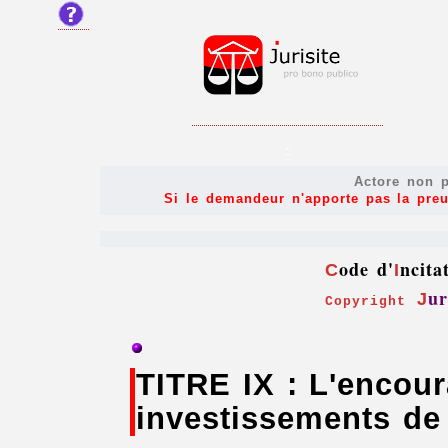
.
Actore non p
Si le demandeur n'apporte pas la preu
ode d'
ncita
C
I
ur
J
Copyright
TITRE IX : L'encou
investissements de