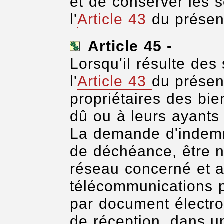
et de conserver les 
l'
Article 43
du présen
Article 45 -
Lorsqu'il résulte des
l'
Article 43
du prése
propriétaires des bie
dû ou à leurs ayants 
La demande d'indemni
de déchéance, être no
réseau concerné et a
télécommunications 
par document électro
de réception, dans u