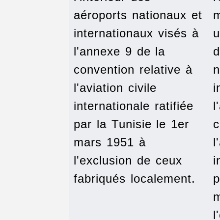
aéroports nationaux et
m
internationaux visés à
u
l'annexe 9 de la
d
convention relative à
n
l'aviation civile
i
internationale ratifiée
l
par la Tunisie le 1er
c
mars 1951 à
l
l'exclusion de ceux
i
fabriqués localement.
p
m
l