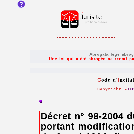
.
Abrogata lege abrog
Une loi qui a été abrogée ne renaît pa
ode d'
ncita
C
I
ur
J
Copyright
Décret n° 98-2004 d
portant modificatio