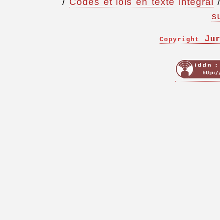
/
Codes et lois en texte intégral
s
ur
J
Copyright