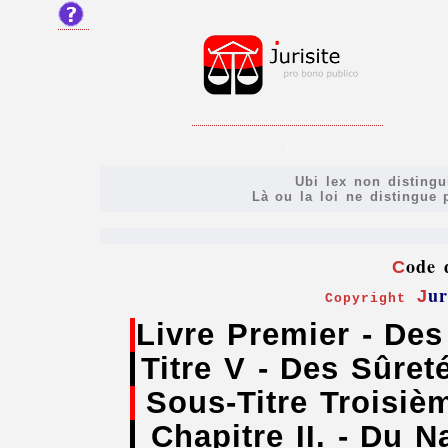
.
Ubi lex non distingu
Là ou la loi ne distingue p
ode
C
ur
J
Copyright
Livre Premier - Des
Titre V - Des Sûret
Sous-Titre Troisiè
Chapitre II. - Du 