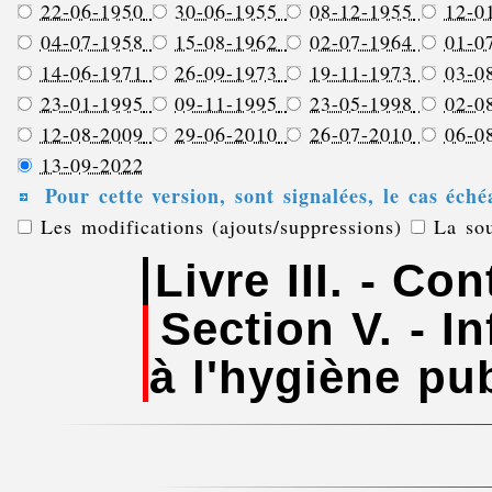
22-06-1950
30-06-1955
08-12-1955
12-0
04-07-1958
15-08-1962
02-07-1964
01-0
14-06-1971
26-09-1973
19-11-1973
03-0
23-01-1995
09-11-1995
23-05-1998
02-0
12-08-2009
29-06-2010
26-07-2010
06-0
13-09-2022
Pour cette version, sont signalées, le cas éché
Les modifications (ajouts/suppressions)
La sou
Livre III. - Co
Section V. - In
à l'hygiène pu