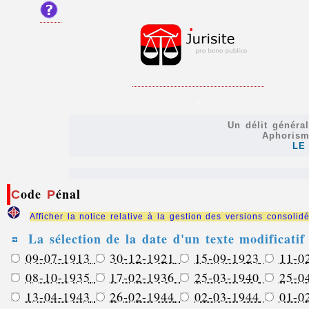
.
Un délit général
Aphorism
LE
ode
énal
C
P
Afficher la notice relative à la gestion des versions consolid
La sélection de la date d'un texte modificatif 
09-07-1913
30-12-1921
15-09-1923
11-0
08-10-1935
17-02-1936
25-03-1940
25-0
13-04-1943
26-02-1944
02-03-1944
01-0