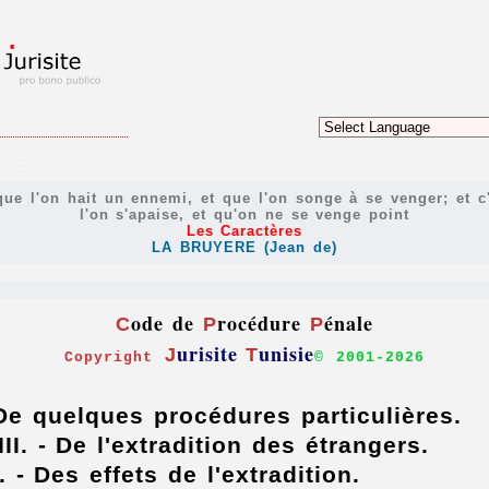
.
 que l'on hait un ennemi, et que l'on songe à se venger; et c
l'on s'apaise, et qu'on ne se venge point
Les Caractères
LA BRUYERE (Jean de)
ode de
rocédure
énale
C
P
P
urisite
unisie
J
T
Copyright
© 2001-
2026
 De quelques procédures particulières.
II. - De l'extradition des étrangers.
. - Des effets de l'extradition.