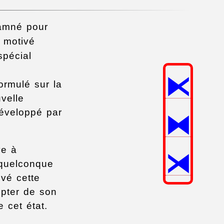
damné pour
t motivé
spécial
⧔
ormulé sur la
velle
⧓
développé par
⧕
ve à
t quelconque
ivé cette
mpter de son
e cet état.