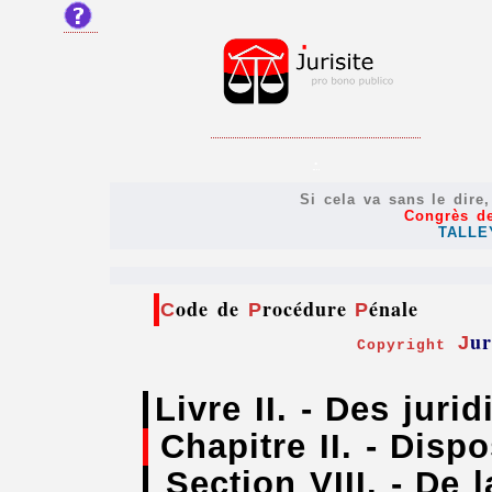
.
Si cela va sans le dire
Congrès de
TALLE
ode de
rocédure
énale
C
P
P
ur
J
Copyright
Livre II. - Des juri
Chapitre II. - Dis
Section VIII. - De