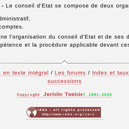
. -
Le conseil d'Etat se compose de deux orga
dministratif,
 comptes.
ine l'organisation du conseil d'Etat et de ses
mpétence et la procédure applicable devant ce
 en texte intégral
/
Les forums
/
Index et taux
successions
urisite
unisie
J
T
Copyright
© 2001-
2026