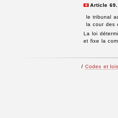
Article 69
le tribunal a
la cour des
La loi déterm
et fixe la co
/
Codes et lois