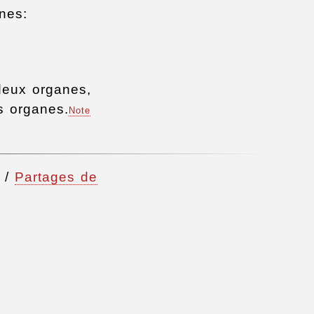
nes:
 deux organes,
s organes.
Note
/
Partages de