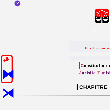
Une loi qui a
onstitution
C
⧓
urisite
unis
J
T
⧕
CHAPITRE 