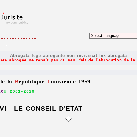
.
Abrogata lege abrogante non reviviscit lex abrogata
 été abrogée ne renaît pas du seul fait de l'abrogation de la 
 de la
épublique
unisienne 1959
R
T
ie
© 2001-
2026
VI - LE CONSEIL D'ETAT