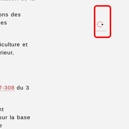
ions des
ses
iculture et
rieur,
7-308
du 3
nt
 sur la base
e