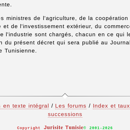
nte.
es ministres de l'agriculture, de la coopération
le et de l'investissement extérieur, du commer
de l'industrie sont chargés, chacun en ce qui 
n du présent décret qui sera publié au Journal
e Tunisienne.
 en texte intégral
/
Les forums
/
Index et taux
successions
urisite
unisie
J
T
Copyright
© 2001-
2026