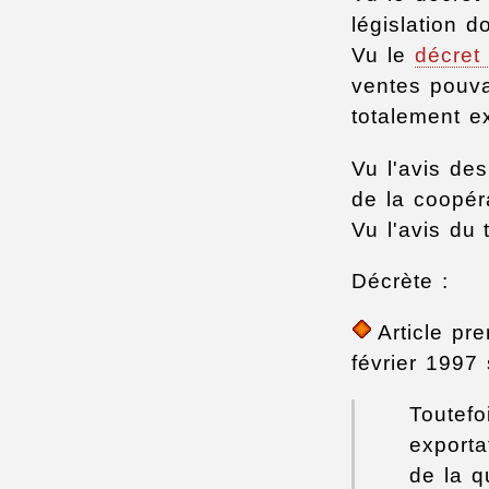
législation d
Vu le
décret
ventes pouva
totalement ex
Vu l'avis des
de la coopéra
Vu l'avis du t
Décrète :
Article pre
février 1997 
Toutefo
exporta
de la q