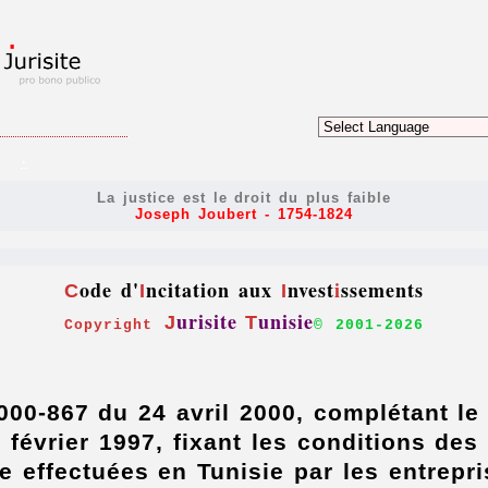
.
La justice est le droit du plus faible
Joseph Joubert - 1754-1824
ode d'
ncitation aux
nvest
i
ssements
C
I
I
urisite
unisie
J
T
Copyright
© 2001-
2026
000-867 du 24 avril 2000, complétant le
 février 1997, fixant les conditions des
e effectuées en Tunisie par les entrepr