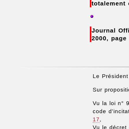
totalement 
Journal Off
2000, page
Le Président
Sur proposit
Vu la loi n°
code d'incit
17
,
Vu le décret