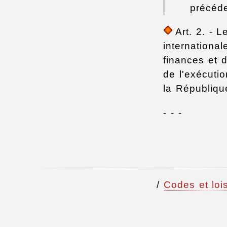
précéde
Art. 2. - L
internationa
finances et 
de l'exécutio
la Républiqu
- - -
/
Codes et lois