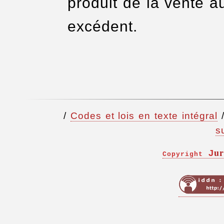
produit de la vente au
excédent.
/
Codes et lois en texte intégral
s
ur
J
Copyright