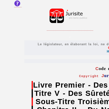
.
Le législateur, en élaborant la loi, ne 
H
ode
C
ur
J
Copyright
Livre Premier - Des
Titre V - Des Sûret
Sous-Titre Troisiè