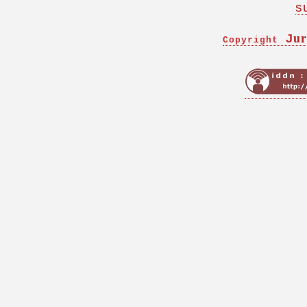
s
ur
J
Copyright