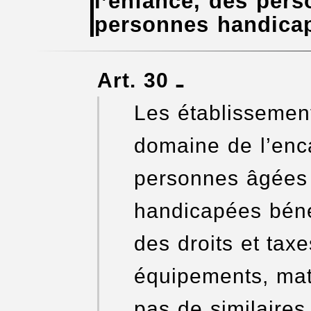
l’enfance, des per
personnes handica
Art. 30 ـ
Les établissement
domaine de l’enc
personnes âgées
handicapées béné
des droits et tax
équipements, maté
pas de similaires