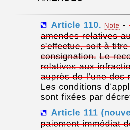
Article
110.
-
Note
amendes relatives aux
s'effectue, soit à titre
consignation.
Le rec
relatives aux infracti
auprès de l’une des 
Les conditions d'appl
sont fixées par décre
Article 111 (nouv
paiement immédiat de