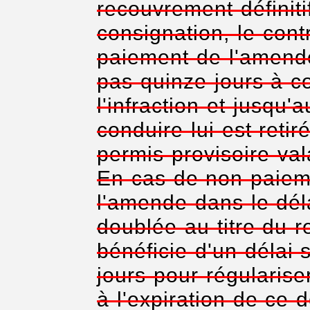
recouvrement définitif
consignation, le cont
paiement de l'amende
pas quinze jours à c
l'infraction et jusqu
conduire lui est retir
permis provisoire val
En cas de non-paiem
l'amende dans le dél
doublée au titre du r
bénéficie d'un délai
jours pour régulariser
à l'expiration de ce d