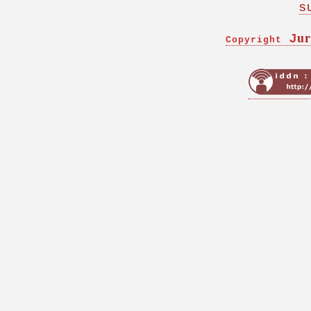
s
ur
J
Copyright