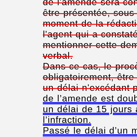
de l'amende sera co
être présentée, sous 
moment de la rédacti
l'agent qui a constaté
mentionner cette de
verbal.
Dans ce cas, le procè
obligatoirement, être
un délai n'excédant 
de l’amende est doubl
un délai de 15 jours
l’infraction.
Passé le délai d’un 