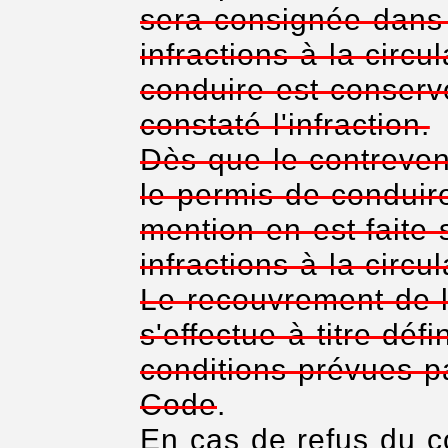
sera consignée dans l
infractions à la circu
conduire est conservé
constaté l'infraction.
Dès que le contrevena
le permis de conduire
mention en est faite s
infractions à la circul
Le recouvrement de 
s'effectue à titre déf
conditions prévues pa
Code
.
En cas de refus du c