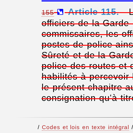
Article 115.
- L
155
officiers de la Garde
commissaires, les off
postes de police ains
Sûreté et de la Gard
police des routes et d
habilités à percevoi
le présent chapitre au
consignation qu'à titre
/
Codes et lois en texte intégral