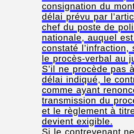
consignation du mon
délai prévu par l’art
chef du poste de pol
nationale, auquel est
constaté l’infraction
le procès-verbal au 
S’il ne procède pas à
délai indiqué, le con
comme ayant renoncé
transmission du proc
et le règlement à titr
devient exigible.
Si le contrevenant n