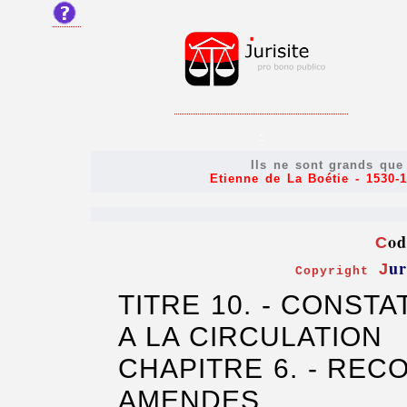
.
Ils ne sont grands qu
Etienne de La Boétie - 1530-1
od
C
ur
J
Copyright
TITRE 10. - CONST
A LA CIRCULATION
CHAPITRE 6. - RE
AMENDES