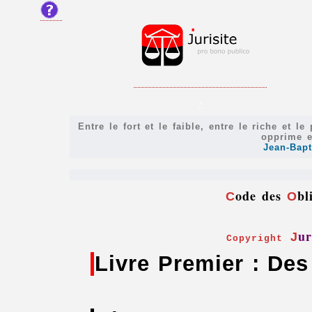
.
Entre le fort et le faible, entre le riche et le
opprime et
Jean-Bapt
ode des
bl
C
O
ur
J
Copyright
Livre Premier : Des