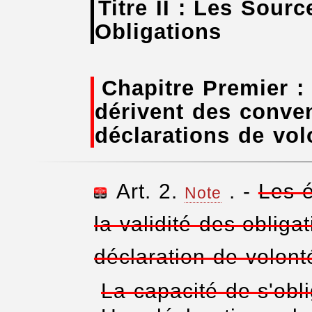
Titre II : Les Sour
Obligations
Chapitre Premier :
dérivent des conven
déclarations de vol
Art. 2.
. -
Les 
Note
la validité des obliga
déclaration de volont
La capacité de s'obli