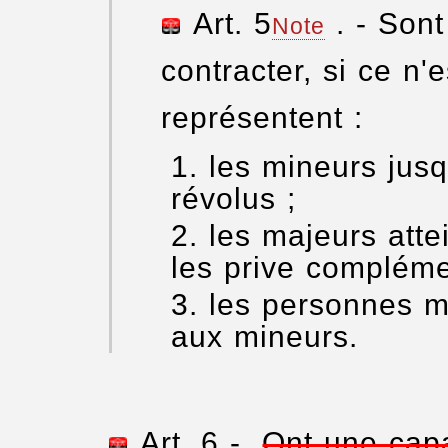
Art. 5
. - Son
Note
contracter, si ce n'
représentent :
les mineurs jus
révolus ;
les majeurs atte
les prive complémen
les personnes mo
aux mineurs.
Art. 6 -
Ont une capa