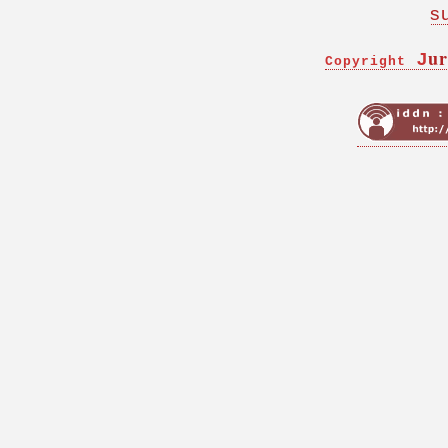
s
ur
J
Copyright