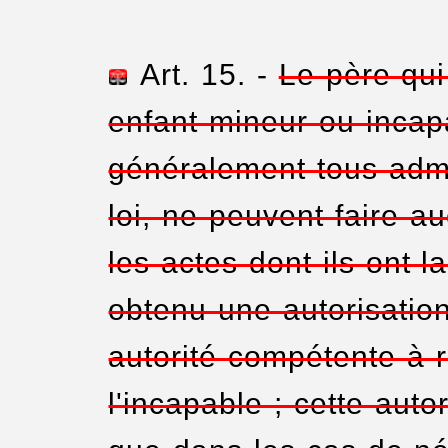
Art. 15. -
Le père qui
enfant mineur ou incapab
généralement tous admi
loi, ne peuvent faire a
les actes dont ils ont l
obtenu une autorisatio
autorité compétente à r
l'incapable ; cette aut