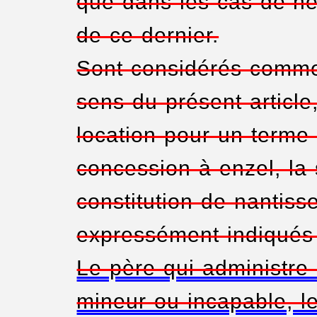
que dans les cas de néc
de ce dernier.
Sont considérés comme 
sens du présent article,
location pour un terme 
concession à enzel, la 
constitution de nantiss
expressément indiqués p
Le père qui administre
mineur ou incapable, le 