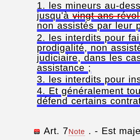
les mineurs au-dess
jusqu'à
vingt ans révo
non assistés par leur p
les interdits pour fa
prodigalité, non assist
judiciaire, dans les cas
assistance ;
les interdits pour in
Et généralement tou
défend certains contra
Art. 7
. - Est maj
Note