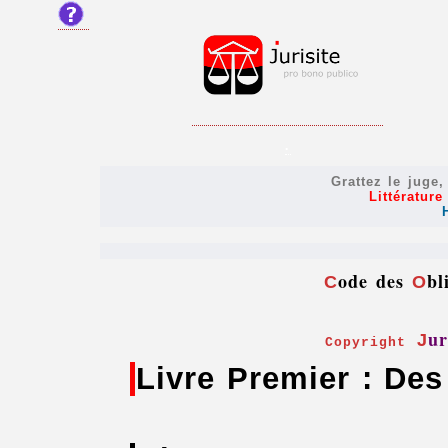
.
Grattez le juge
Littératur
ode des
bl
C
O
ur
J
Copyright
Livre Premier : Des