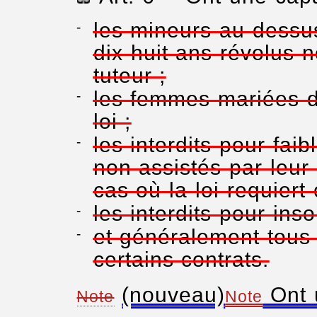
les mineurs au-dessu
dix-huit ans révolus 
tuteur ;
les femmes mariées d
loi ;
les interdits pour faib
non assistés par leur 
cas où la loi requiert
les interdits pour inso
et généralement tous 
certains contrats.
(nouveau)
Ont u
Note
Note