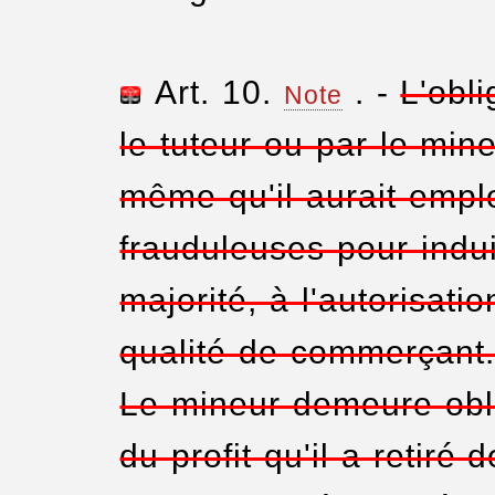
Art. 10.
. -
L'obl
Note
le tuteur ou par le min
même qu'il aurait emp
frauduleuses pour induir
majorité, à l'autorisati
qualité de commerçant
Le mineur demeure obli
du profit qu'il a retiré 