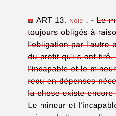
ART
13.
. -
Le mi
Note
toujours obligés à rai
l'obligation par l'autre
du profit qu'ils ont tiré.
l'incapable et le mineu
reçu en dépenses néces
la chose existe encore 
Le mineur et l'incapabl