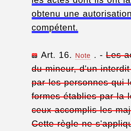
obtenu une autorisatio
compétent.
Art. 16.
. -
Les a
Note
du mineur, d'un interdi
par les personnes qui l
formes établies par la 
ceux accomplis les maje
Cette règle ne s'appli