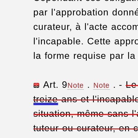
par l'approbation donné
curateur, à l'acte acco
l'incapable. Cette appr
la forme requise par la 
Art. 9
.
. -
Le
Note
Note
treize
ans et l'incapabl
situation, même sans l'
tuteur ou curateur, en 