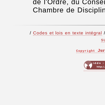
de l'Ordre, du Consei
Chambre de Discipli
/
Codes et lois en texte intégral
s
ur
J
Copyright