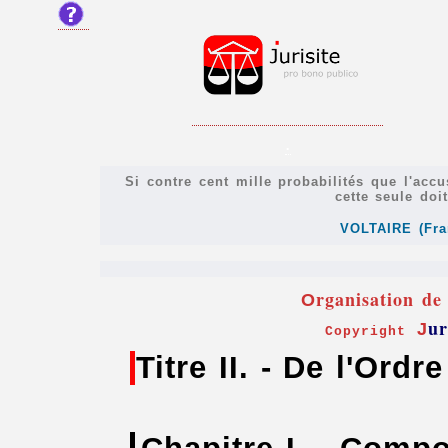
.
Si contre cent mille probabilités que l'accu
cette seule doi
VOLTAIRE (Fra
rganisation de
O
ur
J
Copyright
Titre II. - De l'Ordr