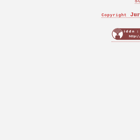
s
ur
J
Copyright