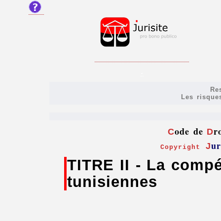
.
Re
Les risque
ode de
r
C
D
ur
J
Copyright
TITRE II - La compé
tunisiennes